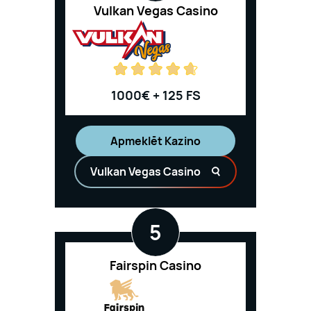
Vulkan Vegas Casino
1000€ + 125 FS
Apmeklēt Kazino
Vulkan Vegas Casino
Fairspin Casino