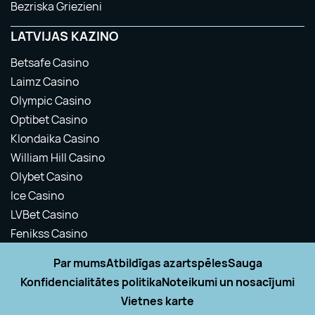
Bezriska Griezieni
LATVIJAS KAZINO
Betsafe Casino
Laimz Casino
Olympic Casino
Optibet Casino
Klondaika Casino
William Hill Casino
Olybet Casino
Ice Casino
LVBet Casino
Fenikss Casino
Par mums
Atbildīgas azartspēles
Sauga
Konfidencialitātes politika
Noteikumi un nosacījumi
Vietnes karte