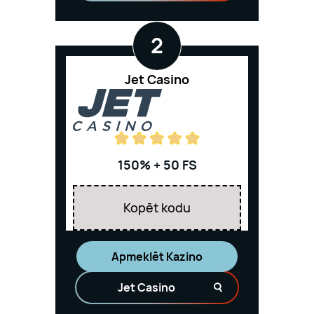
Jet Casino
150% + 50 FS
Kopēt kodu
Apmeklēt Kazino
Jet Casino