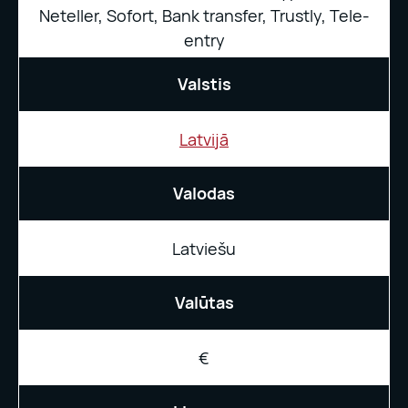
Neteller, Sofort, Bank transfer, Trustly, Tele-
entry
Valstis
Latvijā
Valodas
Latviešu
Valūtas
€