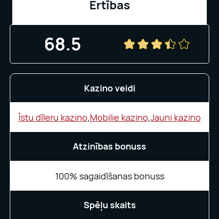
Ērtības
68.5
Kazino veidi
Īstu dīleru kazino
,
Mobilie kazino
,
Jauni kazino
Atzinības bonuss
100% sagaidīšanas bonuss
Spēļu skaits