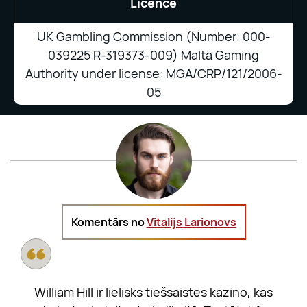
Licence
UK Gambling Commission (Number: 000-
039225 R-319373-009) Malta Gaming
Authority under license: MGA/CRP/121/2006-
05
Komentārs no
Vitalijs Larionovs
William Hill ir lielisks tiešsaistes kazino, kas