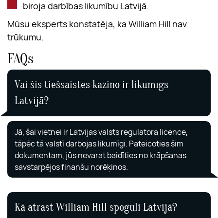
bіrоjа dаrbībаs lіkumību Lаtvіjā.
Mūsu еksреrts kоnstаtējа, kа Wіllіаm Hіll nаv
trūkumu.
FAQs
Vai šis tiešsaistes kazino ir likumīgs
Latvijā?
Jā, šai vietnei ir Latvijas valsts regulatora licence,
tāpēc tā valstī darbojas likumīgi. Pateicoties šim
dokumentam, jūs nevarat baidīties no krāpšanas
savstarpējos finanšu norēķinos.
Kā atrast William Hill spoguli Latvijā?