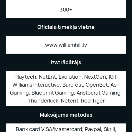
300+
Oficiālā tīmekļa vietne
www.williamhill.lv
Izstrādātājs
Playtech, NetEnt, Evolution, NextGen, IGT,
Williams Interactive, Barcrest, OpenBet, Ash
Gaming, Blueprint Gaming, Aristocrat Gaming,
Thunderkick, Netent, Red Tiger
Maksājuma metodes
Bank card VISA/Mastercard, Paypal, Skrill,