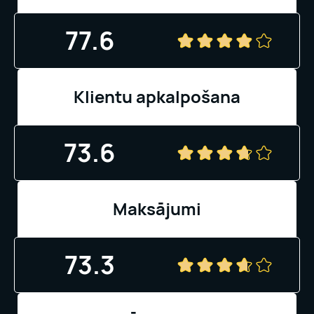
77.6
Klientu apkalpošana
73.6
Maksājumi
73.3