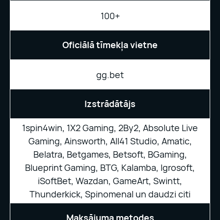
100+
Oficiālā tīmekļa vietne
gg.bet
Izstrādātājs
1spin4win, 1Х2 Gaming, 2By2, Absolute Live
Gaming, Ainsworth, All41 Studio, Amatic,
Belatra, Betgames, Betsoft, BGaming,
Blueprint Gaming, BTG, Kalamba, Igrosoft,
iSoftBet, Wazdan, GameArt, Swintt,
Thunderkick, Spinomenal un daudzi citi
Maksājuma metodes