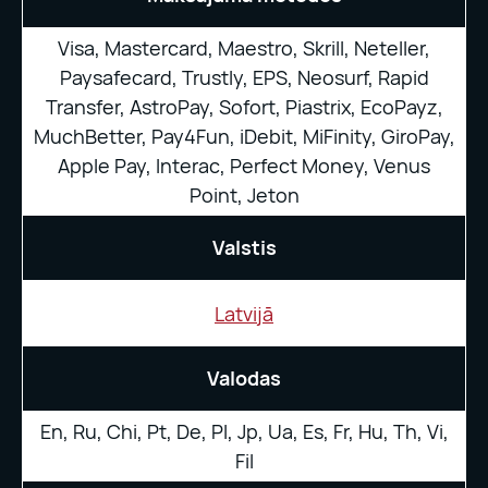
Visa, Mastercard, Maestro, Skrill, Neteller,
Paysafecard, Trustly, EPS, Neosurf, Rapid
Transfer, AstroPay, Sofort, Piastrix, EcoPayz,
MuchBetter, Pay4Fun, iDebit, MiFinity, GiroPay,
Apple Pay, Interac, Perfect Money, Venus
Point, Jeton
Valstis
Latvijā
Valodas
En, Ru, Сhi, Pt, De, Pl, Jp, Ua, Es, Fr, Hu, Th, Vi,
Fil