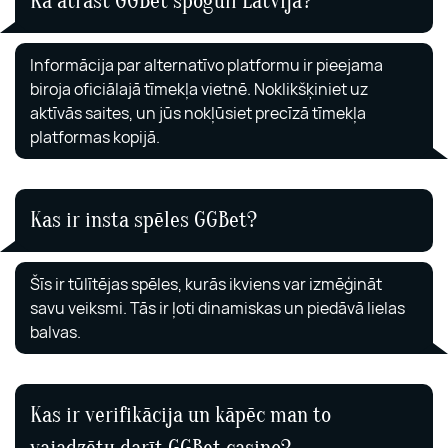
Kā atrast GGBet spoguli Latvijā?
Informācija par alternatīvo platformu ir pieejama
biroja oficiālajā tīmekļa vietnē. Noklikšķiniet uz
aktīvās saites, un jūs nokļūsiet precīzā tīmekļa
platformas kopijā.
Kas ir insta spēles GGBet?
Šīs ir tūlītējas spēles, kurās ikviens var izmēģināt
savu veiksmi. Tās ir ļoti dinamiskas un piedāvā lielas
balvas.
Kas ir verifikācija un kāpēc man to