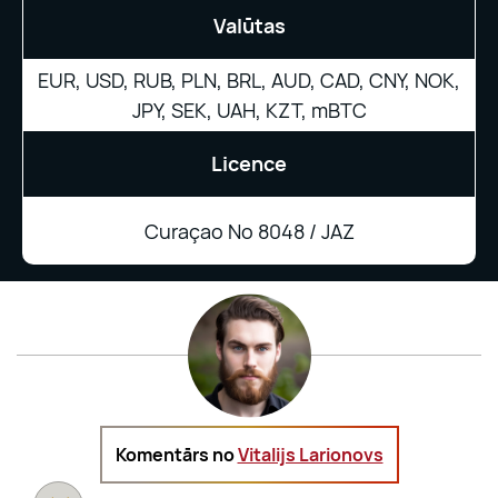
Valūtas
EUR, USD, RUB, PLN, BRL, AUD, CAD, CNY, NOK,
JPY, SEK, UAH, KZT, mBTC
Licence
Curaçao No 8048 / JAZ
Komentārs no
Vitalijs Larionovs