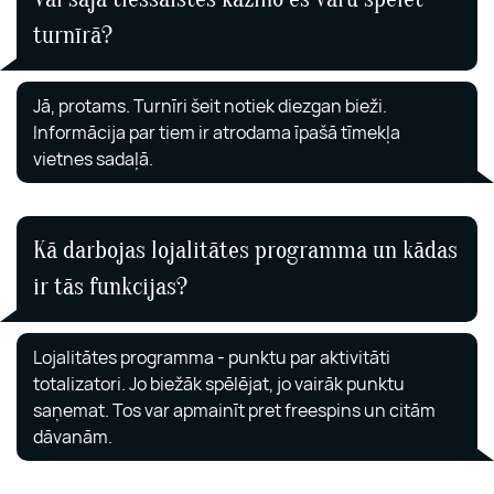
turnīrā?
Jā, protams. Turnīri šeit notiek diezgan bieži.
Informācija par tiem ir atrodama īpašā tīmekļa
vietnes sadaļā.
Kā darbojas lojalitātes programma un kādas
ir tās funkcijas?
Lojalitātes programma - punktu par aktivitāti
totalizatori. Jo biežāk spēlējat, jo vairāk punktu
saņemat. Tos var apmainīt pret freespins un citām
dāvanām.